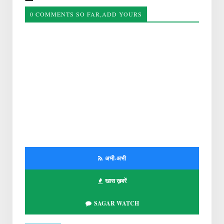
0 COMMENTS SO FAR,ADD YOURS
अभी-अभी
खास ख़बरें
SAGAR WATCH